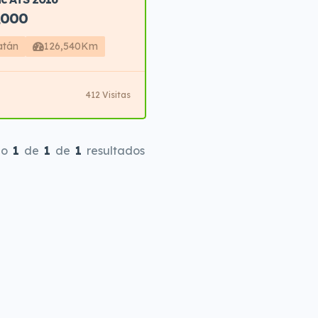
,000
atán
126,540Km
412 Visitas
do
1
de
1
de
1
resultados