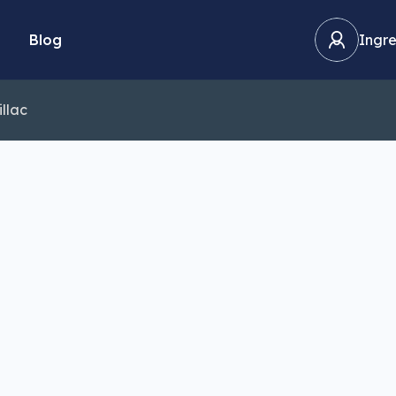
Blog
Ingre
llac