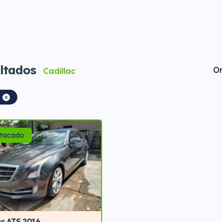
ltados
Or
Cadillac
tacado
ac ATS 2016