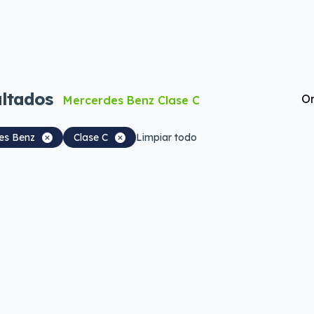
ltados
Or
Mercerdes Benz Clase C
es Benz
Clase C
Limpiar todo