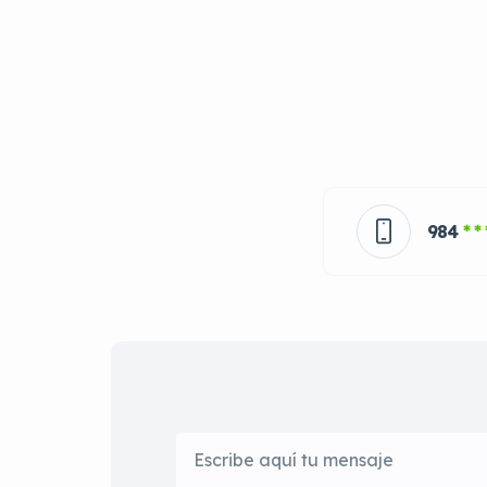
984
* * 