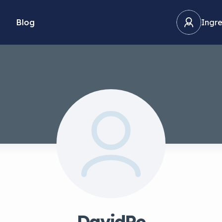
Blog
Ingre
DavidPe