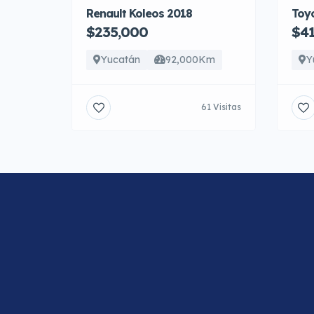
Renault Koleos 2018
Toyo
$235,000
$4
Yucatán
92,000Km
Y
61 Visitas