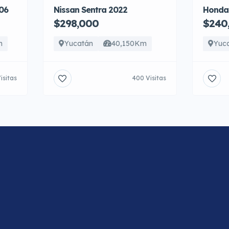
06
Nissan Sentra 2022
Honda
$298,000
$240
m
Yucatán
40,150Km
Yuc
isitas
400 Visitas