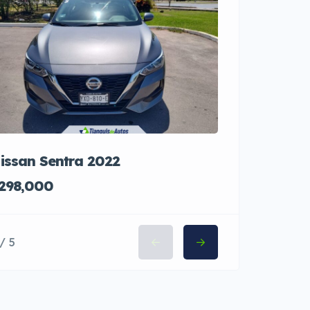
issan Sentra 2022
Honda CR-
298,000
$240,000
/ 5