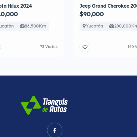
ta Hilux 2024
Jeep Grand Cherokee 20
10,000
$90,000
ucatán
86,500Km
Yucatán
280,000K
73 Visitas
140 V