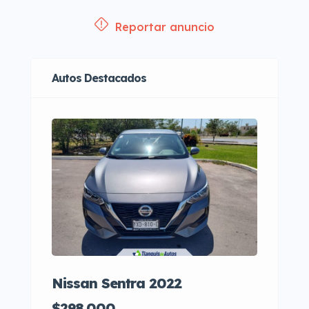
Reportar anuncio
Autos Destacados
Nissan Sentra 2022
Hon
$298,000
$24