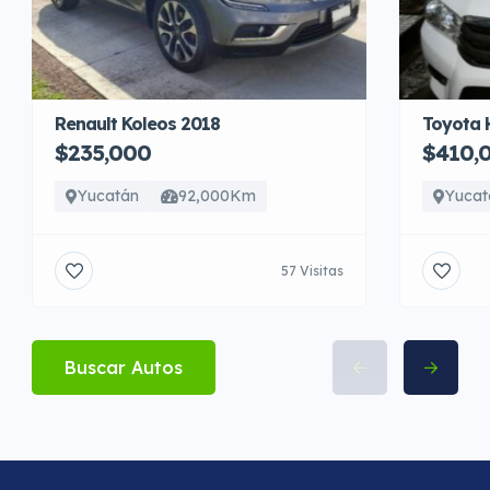
Toyota 
Renault Koleos 2018
$410,
$235,000
Yucat
Yucatán
92,000Km
57 Visitas
Buscar Autos